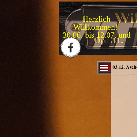
Direkt zum Seiteninhalt
Herzlich
Willkommen!
1
5
.
0
9
.
b
i
s
3
1
.
1
0
.
Menü überspringen
03.12. Asch
Weihnachten 2026