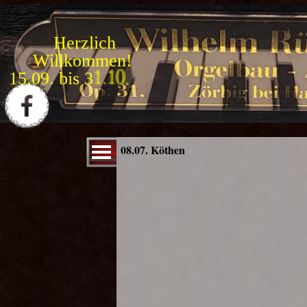
Direkt zum Seiteninhalt
Herzlich
Willkommen!
1
5
.
0
9
.
b
i
s
3
1
.
1
0
.
Menü überspringen
08.07. Köthen