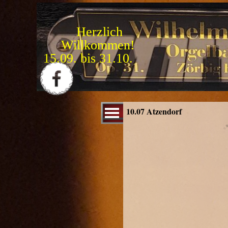
Direkt zum Seiteninhalt
Herzlich
Willkommen!
F
e
s
t
i
v
a
l
2
0
2
6
:
Menü überspringen
10.07 Atzendorf