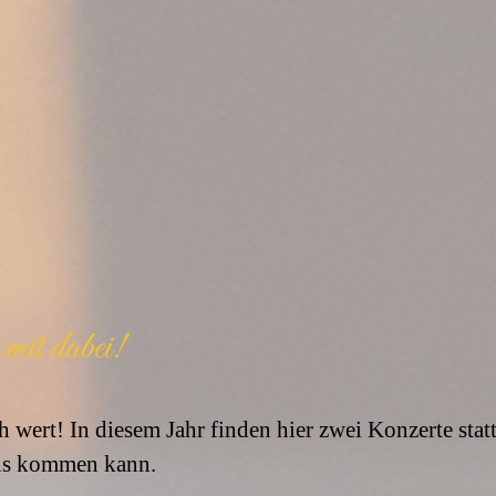
/
20
mit dabei!
h wert! In diesem Jahr finden hier zwei Konzerte st
ls kommen kann.