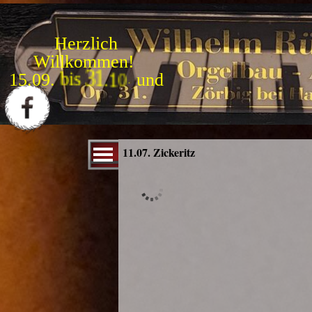
Direkt zum Seiteninhalt
Herzlich
Willkommen!
1
5
.
0
9
.
b
i
s
3
1
.
1
0
.
Menü überspringen
11.07. Zickeritz