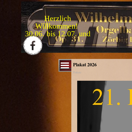
Direkt zum Seiteninhalt
Herzlich
Willkommen!
1
5
.
0
9
.
b
i
s
3
1
.
1
0
.
Menü überspringen
Plakat 2026
Plakate