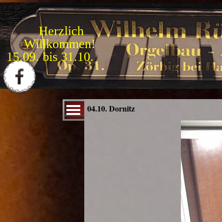
Direkt zum Seiteninhalt
Herzlich
Willkommen!
1
5
.
0
9
.
b
i
s
3
1
.
1
0
.
Menü überspringen
04.10. Dornitz